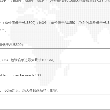
；b≤8个 ; c≤6个 ; d≤3个（总价值低于AU$50,包裹总重≤3KG
价值低于AU$300)；f≤3个（单价低于AU$50）/f≤2个(单价低于AU$
3个。
价值低于AU$500）
KG,包装箱单边最大尺寸100CM。
of length can be reach 100cm.
, 50kg起运。绝大多数商品均可邮寄。