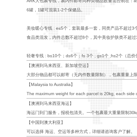
ARK大包裹专线，裹内件邮寄同种类物品数量需控制在：a≤14个 
6罐，1罐可混装1-2个保健品。
美妆暖心专线 : e≤5个，套装最多一套，同类产品不超过3个（总
食品类混发，内件总数不超过8个，其中美妆护肤类不超过
轻奢专线 : b≤10个；d≤6个；f≤ 3个 ; g≤1个 ;h≤2个（总
【澳洲到马来西亚、新加坡空运】
大部分物品都可以邮寄（无内件数量限制），包裹重量上限30
【Malaysia to Australia】
The maximum weight for each parcel is 20kg, each side 
【澳洲到马来西亚海运】
海运门到门服务，报税包清关。一个包裹最大重量限制30kg 
【中国到澳大利亚】
可以选择 海运、空运等多种方式，详细请咨询客户了解。