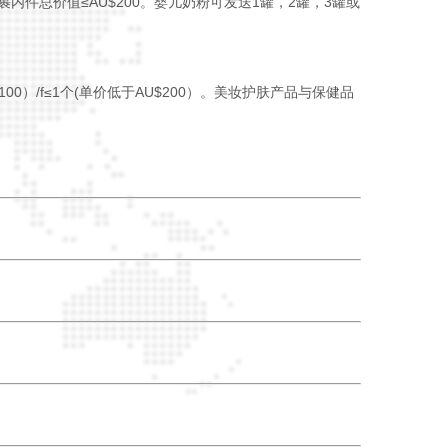
）;包裹内件总价值≤AU$200。婴儿奶粉可发送1罐，2罐，3罐或
100）/f≤1个(单价低于AU$200）。美妆护肤产品与保健品