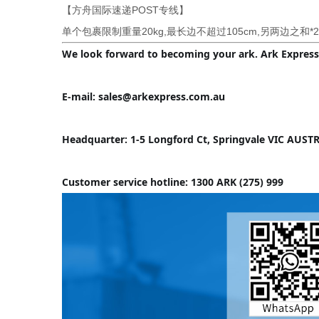
【方舟国际速递POST专线】
单个包裹限制重量20kg,最长边不超过105cm,另两边之和*
We look forward to becoming your ark. Ark Express,
E-mail: sales@arkexpress.com.au
Headquarter: 1-5 Longford Ct, Springvale VIC AUST
Customer service hotline: 1300 ARK (275) 999