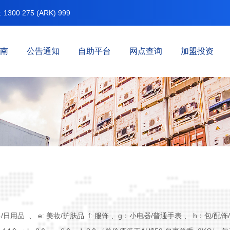
00 275 (ARK) 999
南
公告通知
自助平台
网点查询
加盟投资
日用品 、 e: 美妆/护肤品 f: 服饰 、g：小电器/普通手表 、 h：包/配饰