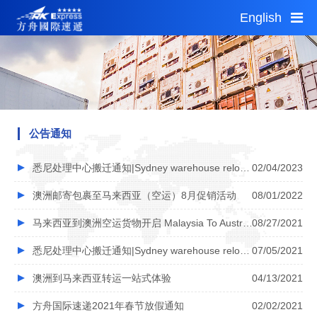
English
Thu 11:11
Thu 09:11
1 AUD = 4.96CNY
首页
服务指南
公告通知
公告通知
自助平台
悉尼处理中心搬迁通知|Sydney warehouse relocation notice
02/04/2023
网点查询
澳洲邮寄包裹至马来西亚（空运）8月促销活动
08/01/2022
加盟投资
马来西亚到澳洲空运货物开启 Malaysia To Australia Air Express
08/27/2021
城市分站
悉尼处理中心搬迁通知|Sydney warehouse relocation notice
07/05/2021
关于我们
澳洲到马来西亚转运一站式体验
04/13/2021
运费估算
方舟国际速递2021年春节放假通知
02/02/2021