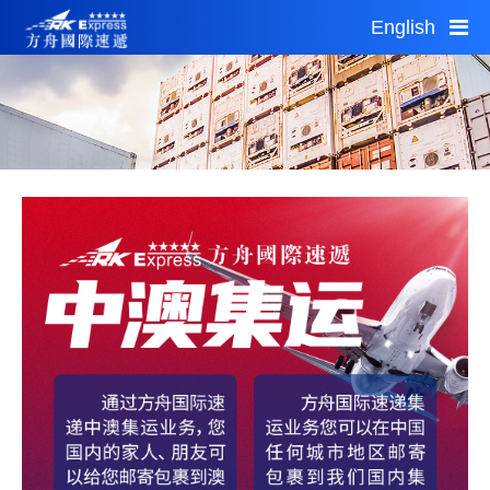
English
Sun 19:01
Sun 17:01
1 AUD = 4.96CNY
首页
服务指南
公告通知
自助平台
网点查询
加盟投资
城市分站
关于我们
运费估算