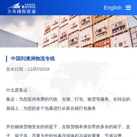
English
Sun 06:28
Sun 04:28
1 AUD = 4.96CNY
首页
服务指南
中国到澳洲物流专线
公告通知
发布日期：11/07/2018
自助平台
网点查询
什么是集运：
加盟投资
集运：为您提供免费的代收、仓储、打包、验货等服务。在转运的
城市分站
基础上，为您的多个包裹进行从新合箱打包服务
关于我们
运费估算
并在确保货物安全的前提下，去除货物本身自带的多余的箱子、盒
子、袋子等，尽量为您的包裹压缩体积与减轻重量，节省运费。