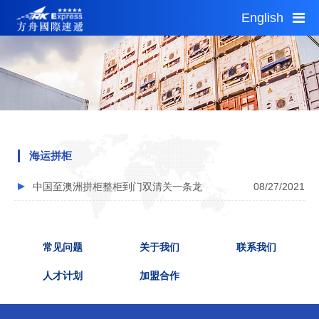
English
Sat 01:09
Fri 23:09
1 AUD = 4.96CNY
首页
服务指南
公告通知
海运拼柜
自助平台
中国至澳洲拼柜整柜到门双清关一条龙
08/27/2021
网点查询
加盟投资
城市分站
常见问题
关于我们
联系我们
关于我们
人才计划
加盟合作
运费估算